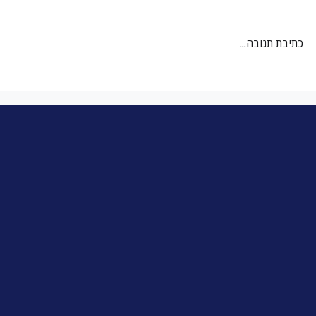
כתיבת תגובה...
פראג - חיים בין שברי העבר
מה זה בעצם א
ורקמת עתיד
- בימים האלו?