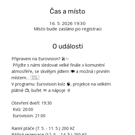
Čas a místo
16. 5. 2026 19:30
Místo bude zasláno po registraci
O události
Připraveni na Eurovision? 🎤✨
 Přijďte s námi sledovat velké finále v komunitní 
atmosféře, se skvělym jídlem 🍽️ a možná i prvním 
místem… 🇮🇱
V programu: Eurovision kvíz 🧠, projekce na velkém 
plátně 📺, bufet 🍴 a nápoje 🥤
Otevření dveří: 19:30
 Kvíz: 20:00
 Eurovision: 21:00
Ranní ptáče (7. 5. - 11. 5.) 200 Kč
Běžná rezervace (12. 5. - 14. 5.) 250 Kč