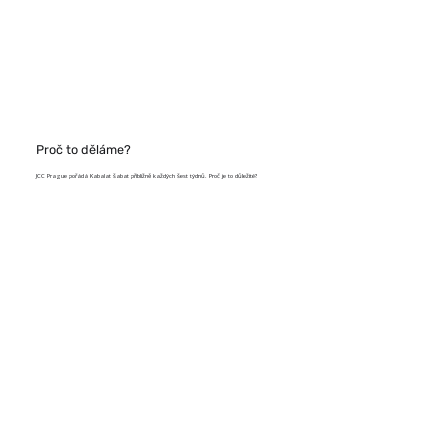
Proč to děláme?
JCC Prague pořádá Kabalat šabat přibližně každých šest týdnů. Proč je to důležité?