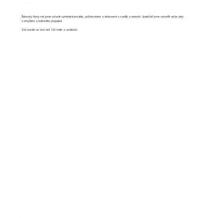
Roš Hašana
Židovský Nový rok jsme oslavili symbolickými jídly, požehnáními a diskusemi o naději a obnově. Společně jsme vytvořili večer plný
zamyšlení a kulturního propojení.
Zúčastnilo se více než 120 rodin a studentů.