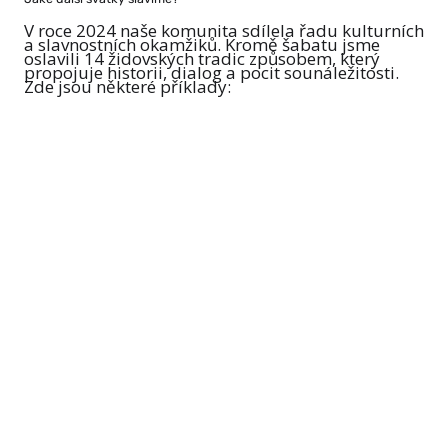
zůstali v obraze
V roce 2024 naše komunita sdílela řadu kulturních
a slavnostních okamžiků. Kromě šabatu jsme
oslavili 14 židovských tradic způsobem, který
propojuje historii, dialog a pocit sounáležitosti.
Zde jsou některé příklady: