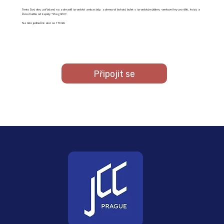
Tento živý den, pořádaný na zahradě izraelské ambasády, zahrnoval bohatý bufet s izraelským jídlem, venkovní hry pro děti, kvízy a
živou hudbu od kapely "Shagririm“.
Na této jedinečné akci se 170 lidí.
Připojit se