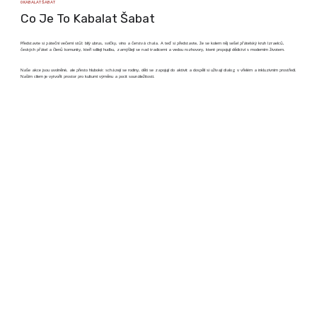
O KABALAT ŠABAT
Co Je To Kabalat Šabat
Představte si páteční večerní stůl: bílý ubrus, svíčky, víno a čerstvá chala. A teď si představte, že se kolem něj sešel přátelský kruh Izraelců,
českých přátel a členů komunity, kteří sdílejí hudbu, zamýšlejí se nad tradicemi a vedou rozhovory, které propojují dědictví s moderním životem.
Naše akce jsou uvolněné, ale přesto hluboké: scházejí se rodiny, děti se zapojují do aktivit a dospělí si užívají dialog v vřelém a inkluzivním prostředí.
Naším cílem je vytvořit prostor pro kulturní výměnu a pocit sounáležitosti.