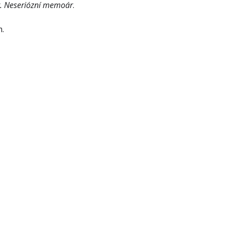
. Neseriózní memoár
.
.