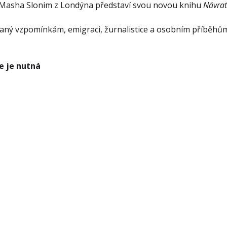
 Masha Slonim z Londýna představí svou novou knihu 
Návrat
aný vzpomínkám, emigraci, žurnalistice a osobním příběhům
e je nutná