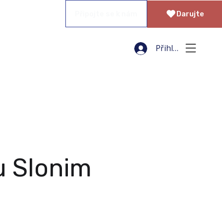
Darujte
Přihlásit se
u Slonim