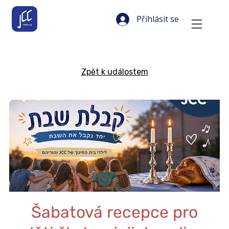
Přihlásit se
Zpět k událostem
Šabatová recepce pro