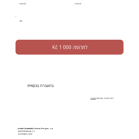
4 000 Kč
5 000 Kč
אחר
לתרומה 1 000 Kč
בהעברה בנקאית
לפני ההעברה, אנא מלאו
טופס זה
Jewish Community Center Prague, z.u
RAIFFEISENBANK A.S.
2557598002 /5500