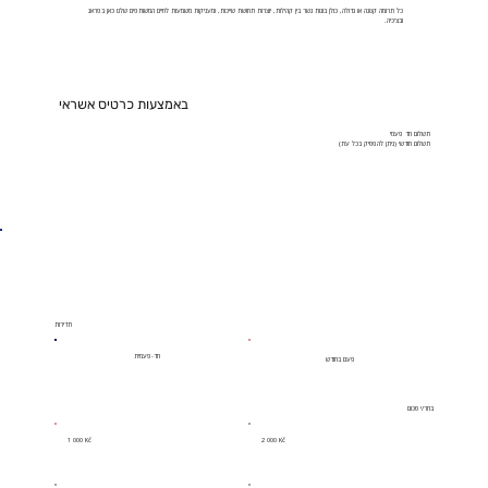
כל תרומה קטנה או גדולה, כולן בונות גשר בין קהילות, יוצרות תחושת שייכות, ומעניקות משמעות לחיים המשותפים שלנו כאן בפראג
ובצ'כיה.
באמצעות כרטיס אשראי
תשלום חד פעמי
תשלום חודשי (ניתן להפסיק בכל עת)
תדירות
חד-פעמית
פעם בחודש
בחר/י סכום
1 000 Kč
2 000 Kč