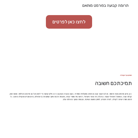
תרומה קבועה בפורמט מותאם
לחצו כאן לפרטים
השפיעו על הקהילה
תמיכתכם חשובה
JCC פראג מתקיים בזכות תרומות. אין לנו תקציב קבוע או תמיכה ממשלתית מסודרת. בשנה שעברה השקענו כ־4.5 מיליון קרונות כדי לקיים מעל 60 אירועים ופעילויות: חגיגות חגים,
קבלות שבת, הפסטיבל הישראלי השנתי, הפעלת בית הספר הישראלי, רכישת ציוד וחומרי עבודה, ותוכניות תרבות וחינוך שמחברות בין ישראלים, צ’כים וחברים מהקהילה הרחבה. כל
תרומה חוזרת ישירות לקהילה, ליצירת חיבורים, לחיזוק תחושת השייכות, והבטחת המשך הפעילות שלנו.