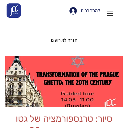
להתחברות
חזרה לאירועים
סיור: טרנספורמציה של גטו