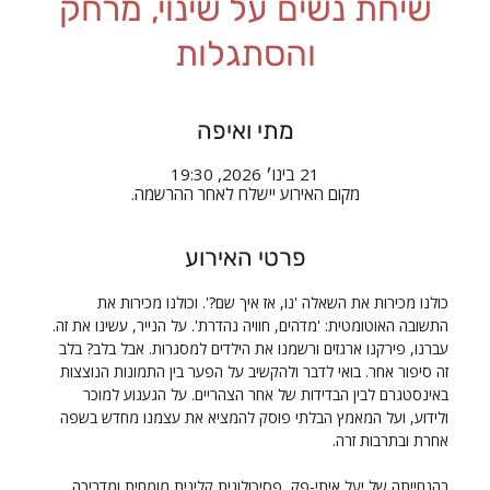
שיחת נשים על שינוי, מרחק
והסתגלות
מתי ואיפה
21 בינו׳ 2026, 19:30
מקום האירוע יישלח לאחר ההרשמה.
פרטי האירוע
כולנו מכירות את השאלה 'נו, אז איך שם?'. וכולנו מכירות את 
התשובה האוטומטית: 'מדהים, חוויה נהדרת'. על הנייר, עשינו את זה. 
עברנו, פירקנו ארגזים ורשמנו את הילדים למסגרות. אבל בלב? בלב 
זה סיפור אחר. בואי לדבר ולהקשיב על הפער בין התמונות הנוצצות 
באינסטגרם לבין הבדידות של אחר הצהריים. על הגעגוע למוכר 
ולידוע, ועל המאמץ הבלתי פוסק להמציא את עצמנו מחדש בשפה 
אחרת ובתרבות זרה.
בהנחייתה של יעל איתי-פק, פסיכולוגית קלינית מומחית ומדריכה. 