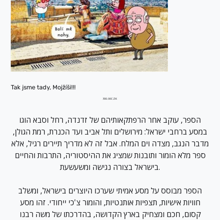
Tak jsme tady, Mojžíši!!!
מחיר
‏300.00 ‏CZK
הספר, עוקב אחר הרפתקאותיהם של זדנדה, רחל וסבא הוגו
במסע ברחבי ישראל: מירושלים ותל אביב ועד הכנרת, רמת הגולן,
מדבר הנגב, מצדה וים המלח. אבל זה לא מדריך תיירים רגיל, אלא
ספר מלא הומור ותובנות שמציג את ההיסטוריה, התרבות והחיים
בישראל בצורה נגישה ומשעשעת.
הספר מבוסס על מסע אמיתי שערכו היוצרים בישראל, ומשלב
חוויות אישיות, תצפיות אותנטיות, והומור צ'כי ייחודי. זהו מסע
קסום, חכם ומצחיק בארץ הקדושה, בהדרכתו של משה רבנו