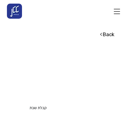
Back
קבלת שבת